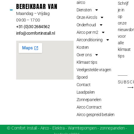
airco
Schrijf
BEREIKBAAR VAN
Diensten
je in
Maandag – Vrijdag
op
Onze Airco’s
09:00 – 17:00
onze
Onderhoud
+31 (0)30 2684562
nieuwsbr
Airco per m2
info@comfortinstall.nl
voor
Airconditioning
alle
Kosten
klimaat
Over ons
tips
Klimaat tips
Veelgestelde vragen
Spoed
SUBSC
Contact
⟶
Laadpalen
Zonnepanelen
Airco Contract
Airco gespreid betalen
© Comfort Install - Airco - Elektra - Warmtepompen - zonnepanelen -