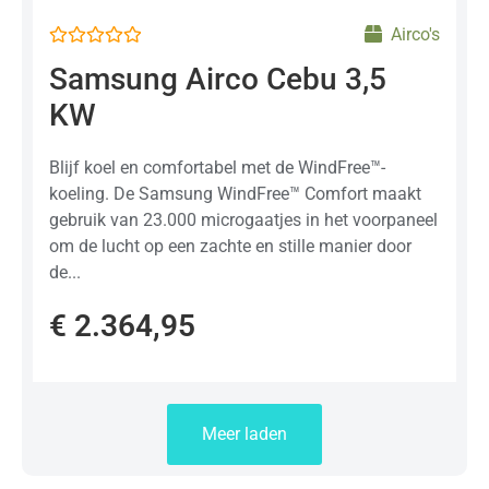
Airco's
Gewaardeerd
Samsung Airco Cebu 3,5
0
uit
KW
5
Blijf koel en comfortabel met de WindFree™-
koeling. De Samsung WindFree™ Comfort maakt
gebruik van 23.000 microgaatjes in het voorpaneel
om de lucht op een zachte en stille manier door
de...
€
2.364,95
Meer laden