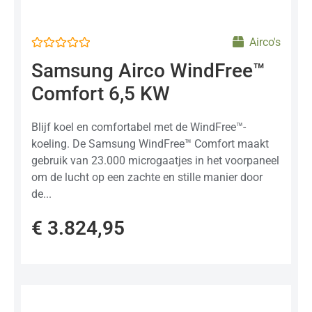
Airco's
Gewaardeerd
Samsung Airco WindFree™
0
uit
Comfort 6,5 KW
5
Blijf koel en comfortabel met de WindFree™-
koeling. De Samsung WindFree™ Comfort maakt
gebruik van 23.000 microgaatjes in het voorpaneel
om de lucht op een zachte en stille manier door
de...
€
3.824,95