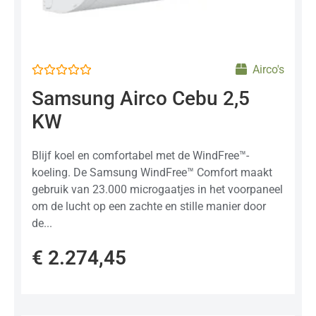
Airco's
Gewaardeerd
Samsung Airco Cebu 2,5
0
uit
KW
5
Blijf koel en comfortabel met de WindFree™-
koeling. De Samsung WindFree™ Comfort maakt
gebruik van 23.000 microgaatjes in het voorpaneel
om de lucht op een zachte en stille manier door
de...
€
2.274,45