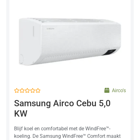
Airco's
Gewaardeerd
Samsung Airco Cebu 5,0
0
uit
KW
5
Blijf koel en comfortabel met de WindFree™-
koeling. De Samsung WindFree™ Comfort maakt