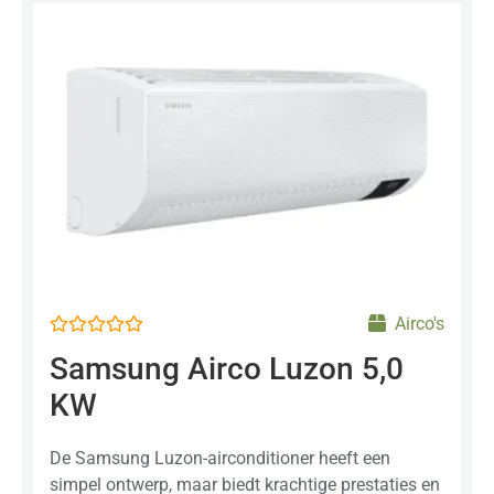
Airco's
Gewaardeerd
Samsung Airco Luzon 5,0
0
uit
KW
5
De Samsung Luzon-airconditioner heeft een
simpel ontwerp, maar biedt krachtige prestaties en