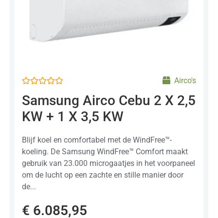
Airco's
Gewaardeerd
Samsung Airco Cebu 2 X 2,5
0
uit
KW + 1 X 3,5 KW
5
Blijf koel en comfortabel met de WindFree™-
koeling. De Samsung WindFree™ Comfort maakt
gebruik van 23.000 microgaatjes in het voorpaneel
om de lucht op een zachte en stille manier door
de...
€
6.085,95