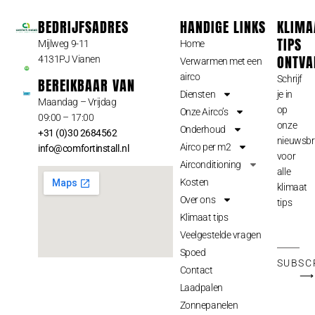
BEDRIJFSADRES
HANDIGE LINKS
KLIMA
TIPS
Mijlweg 9-11
Home
ONTVA
4131PJ Vianen
Verwarmen met een
airco
Schrijf
BEREIKBAAR VAN
Diensten
je in
Maandag – Vrijdag
op
Onze Airco’s
09:00 – 17:00
onze
Onderhoud
+31 (0)30 2684562
nieuwsbr
Airco per m2
info@comfortinstall.nl
voor
Airconditioning
alle
Kosten
klimaat
Over ons
tips
Klimaat tips
Veelgestelde vragen
Spoed
SUBSC
Contact
⟶
Laadpalen
Zonnepanelen