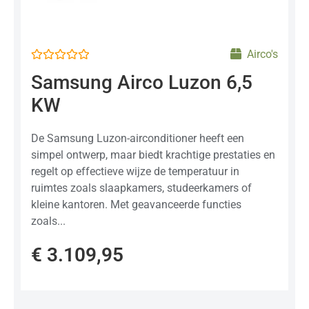
Airco's
Gewaardeerd
Samsung Airco Luzon 6,5
0
uit
KW
5
De Samsung Luzon-airconditioner heeft een
simpel ontwerp, maar biedt krachtige prestaties en
regelt op effectieve wijze de temperatuur in
ruimtes zoals slaapkamers, studeerkamers of
kleine kantoren. Met geavanceerde functies
zoals...
€
3.109,95