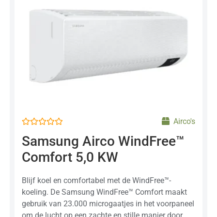
Airco's
Gewaardeerd
Samsung Airco WindFree™
0
uit
Comfort 5,0 KW
5
Blijf koel en comfortabel met de WindFree™-
koeling. De Samsung WindFree™ Comfort maakt
gebruik van 23.000 microgaatjes in het voorpaneel
om de lucht op een zachte en stille manier door