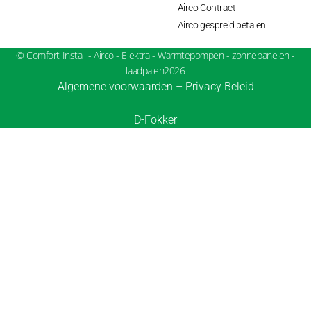
Airco Contract
Airco gespreid betalen
© Comfort Install - Airco - Elektra - Warmtepompen - zonnepanelen -
laadpalen2026
Algemene voorwaarden
–
Privacy Beleid
D-Fokker