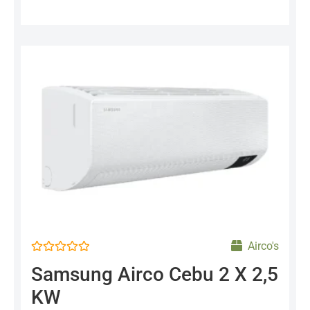
Airco's
Gewaardeerd
Samsung Airco Cebu 2 X 2,5
0
uit
KW
5