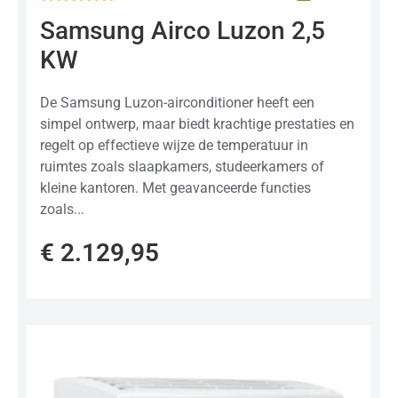
Gewaardeerd
Samsung Airco Luzon 2,5
0
uit
KW
5
De Samsung Luzon-airconditioner heeft een
simpel ontwerp, maar biedt krachtige prestaties en
regelt op effectieve wijze de temperatuur in
ruimtes zoals slaapkamers, studeerkamers of
kleine kantoren. Met geavanceerde functies
zoals...
€
2.129,95