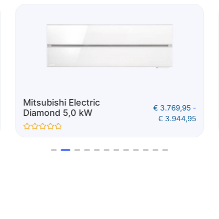
Mitsubishi Electric
€
3.199,95
-
Diamond 2,5 kW
€
3.304,95
Gewaardeerd
0
uit
5