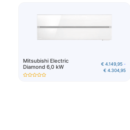
Mitsubishi Electric
5
-
€
3.769,95
-
Diamond 5,0 kW
,95
€
3.944,95
Gewaardeerd
0
uit
5