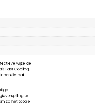
fectieve wijze de
ls Fast Cooling,
innenklimaat.
htige
everspilling en
om zo het totale