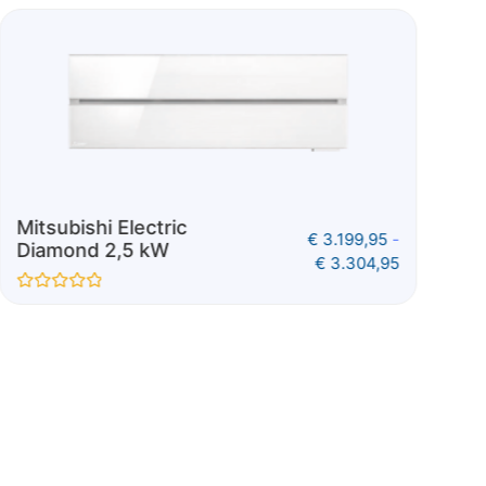
Mitsubishi Electric
Mi
€
3.349,25
-
Design 5,0 kW
D