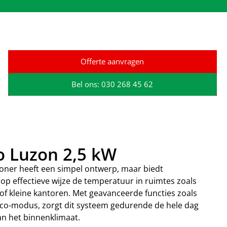
Offerte aanvragen
Bel ons: 030 268 45 62
o Luzon 2,5 kW
oner heeft een simpel ontwerp, maar biedt
 op effectieve wijze de temperatuur in ruimtes zoals
f kleine kantoren. Met geavanceerde functies zoals
Eco-modus, zorgt dit systeem gedurende de hele dag
van het binnenklimaat.