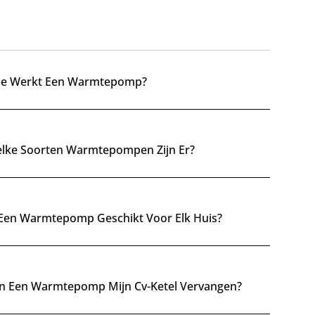
€
3.399,75
Gewaardeerd
Ge
0
0
uit
uit
5
5
e Werkt Een Warmtepomp?
lke Soorten Warmtepompen Zijn Er?