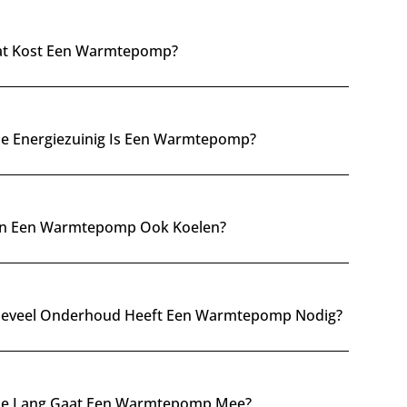
 Een Warmtepomp Geschikt Voor Elk Huis?
n Een Warmtepomp Mijn Cv-Ketel Vervangen?
t Kost Een Warmtepomp?
e Energiezuinig Is Een Warmtepomp?