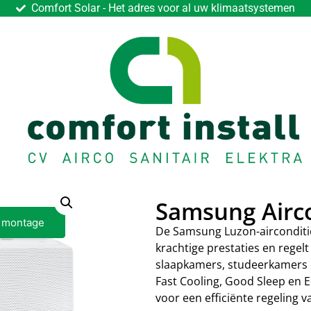
Comfort Solar - Het adres voor al uw klimaatsystemen
Samsung Airc
f montage
f montage
f montage
De Samsung Luzon-airconditi
krachtige prestaties en regelt
slaapkamers, studeerkamers o
Fast Cooling, Good Sleep en 
voor een efficiënte regeling 