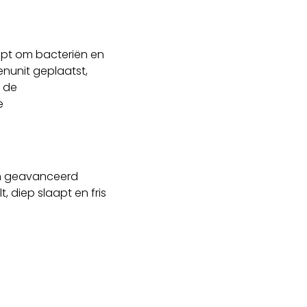
helpt om bacteriën en
nunit geplaatst,
t de
e
en geavanceerd
 diep slaapt en fris