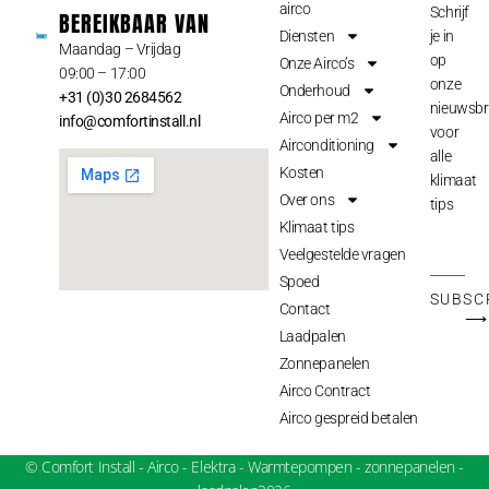
airco
Schrijf
BEREIKBAAR VAN
Diensten
je in
Maandag – Vrijdag
op
Onze Airco’s
09:00 – 17:00
onze
Onderhoud
+31 (0)30 2684562
nieuwsbr
Airco per m2
info@comfortinstall.nl
voor
Airconditioning
alle
Kosten
klimaat
Over ons
tips
Klimaat tips
Veelgestelde vragen
Spoed
SUBSC
Contact
⟶
Laadpalen
Zonnepanelen
Airco Contract
Airco gespreid betalen
© Comfort Install - Airco - Elektra - Warmtepompen - zonnepanelen -