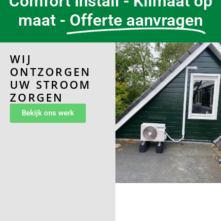
Comfort Install - Klimaat op
maat -
Offerte aanvragen
WIJ
ONTZORGEN
UW STROOM
ZORGEN
Bekijk ons werk