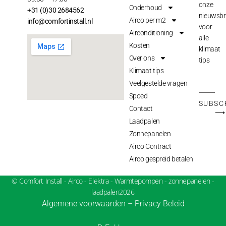
onze
Onderhoud
+31 (0)30 2684562
nieuwsbr
Airco per m2
info@comfortinstall.nl
voor
Airconditioning
alle
Kosten
klimaat
Over ons
tips
Klimaat tips
Veelgestelde vragen
Spoed
SUBSC
Contact
⟶
Laadpalen
Zonnepanelen
Airco Contract
Airco gespreid betalen
© Comfort Install - Airco - Elektra - Warmtepompen - zonnepanelen -
laadpalen2026
Algemene voorwaarden
–
Privacy Beleid