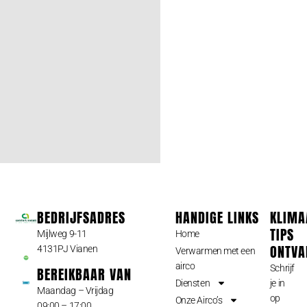
BEDRIJFSADRES
HANDIGE LINKS
KLIMA
TIPS
Mijlweg 9-11
Home
ONTVA
4131PJ Vianen
Verwarmen met een
airco
Schrijf
BEREIKBAAR VAN
Diensten
je in
Maandag – Vrijdag
op
Onze Airco’s
09:00 – 17:00