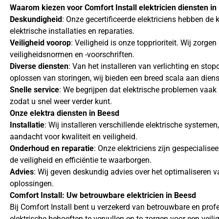
Waarom kiezen voor Comfort Install elektricien diensten i
Deskundigheid
: Onze gecertificeerde elektriciens hebben de 
elektrische installaties en reparaties.
Veiligheid voorop
: Veiligheid is onze topprioriteit. Wij zor
veiligheidsnormen en -voorschriften.
Diverse diensten
: Van het installeren van verlichting en sto
oplossen van storingen, wij bieden een breed scala aan diens
Snelle service
: We begrijpen dat elektrische problemen vaak
zodat u snel weer verder kunt.
Onze elektra diensten in Beesd
Installatie
: Wij installeren verschillende elektrische systeme
aandacht voor kwaliteit en veiligheid.
Onderhoud en reparatie
: Onze elektriciens zijn gespecialis
de veiligheid en efficiëntie te waarborgen.
Advies
: Wij geven deskundig advies over het optimaliseren 
oplossingen.
Comfort Install: Uw betrouwbare elektricien in Beesd
Bij Comfort Install bent u verzekerd van betrouwbare en prof
elektrische behoeften te vervullen en te zorgen voor een veil