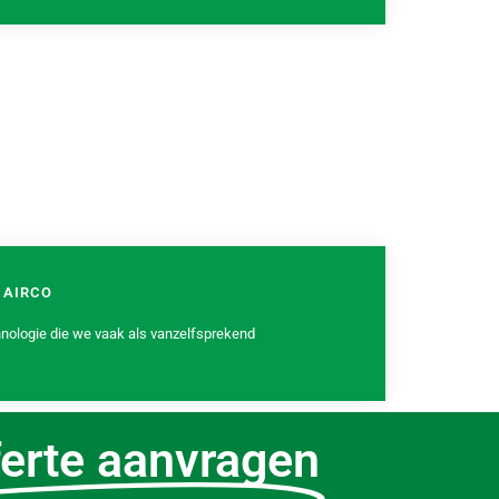
 AIRCO
chnologie die we vaak als vanzelfsprekend
ferte aanvragen