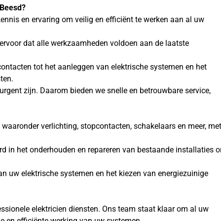
n Beesd?
kennis en ervaring om veilig en efficiënt te werken aan al uw
gen ervoor dat alle werkzaamheden voldoen aan de laatste
pcontacten tot het aanleggen van elektrische systemen en het
ten.
 urgent zijn. Daarom bieden we snelle en betrouwbare service,
n, waaronder verlichting, stopcontacten, schakelaars en meer, me
eerd in het onderhouden en repareren van bestaande installaties 
van uw elektrische systemen en het kiezen van energiezuinige
essionele elektricien diensten. Ons team staat klaar om al uw
ige en efficiënte werking van uw systemen.