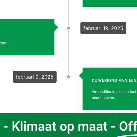
februari 19, 2025
rgt...
februari 9, 2025
DE WERKING VAN EEN
Airconditioning is een te
beschouwen,...
 - Klimaat op maat -
Of