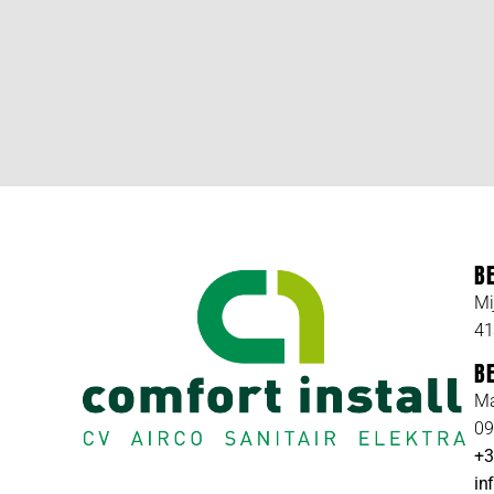
B
Mi
41
B
Ma
09
+3
in