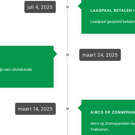
juli 4, 2025
LAADPAAL BETALEN 
Laadpaal gespreid betalen: 
maart 24, 2025
jn een uitstekende
maart 14, 2025
AIRCO OP ZONNEPAN
Airco op Zonnepanelen Aa
Toekomst...