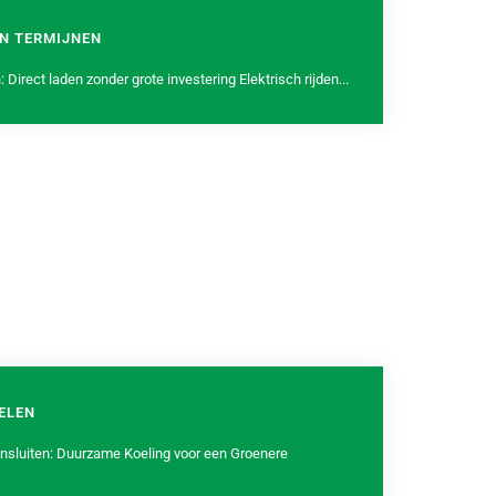
IN TERMIJNEN
Direct laden zonder grote investering Elektrisch rijden...
ELEN
nsluiten: Duurzame Koeling voor een Groenere