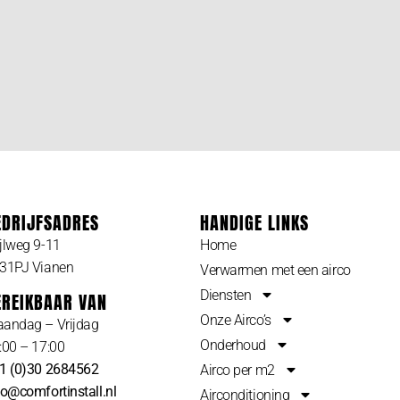
EDRIJFSADRES
HANDIGE LINKS
jlweg 9-11
Home
31PJ Vianen
Verwarmen met een airco
Diensten
EREIKBAAR VAN
Onze Airco’s
andag – Vrijdag
Onderhoud
:00 – 17:00
1 (0)30 2684562
Airco per m2
fo@comfortinstall.nl
Airconditioning