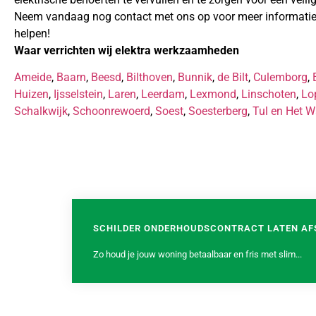
Neem vandaag nog contact met ons op voor meer informatie o
helpen!
Waar verrichten wij elektra werkzaamheden
Ameide
,
Baarn
,
Beesd
,
Bilthoven
,
Bunnik
,
de Bilt
,
Culemborg
,
Huizen
,
Ijsselstein
,
Laren
,
Leerdam
,
Lexmond
,
Linschoten
,
Lo
Schalkwijk
,
Schoonrewoerd
,
Soest
,
Soesterberg
,
Tul en Het W
SCHILDER ONDERHOUDSCONTRACT LATEN AF
Zo houd je jouw woning betaalbaar en fris met slim...