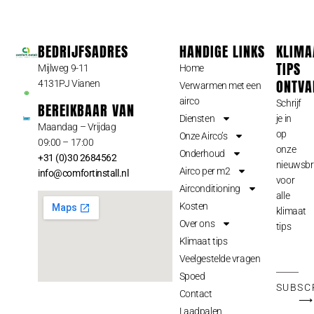
BEDRIJFSADRES
HANDIGE LINKS
KLIMA
TIPS
Mijlweg 9-11
Home
ONTVA
4131PJ Vianen
Verwarmen met een
airco
Schrijf
BEREIKBAAR VAN
Diensten
je in
Maandag – Vrijdag
op
Onze Airco’s
09:00 – 17:00
onze
Onderhoud
+31 (0)30 2684562
nieuwsbr
Airco per m2
info@comfortinstall.nl
voor
Airconditioning
alle
Kosten
klimaat
Over ons
tips
Klimaat tips
Veelgestelde vragen
Spoed
SUBSC
Contact
⟶
Laadpalen