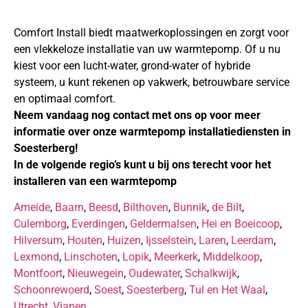
Comfort Install biedt maatwerkoplossingen en zorgt voor
een vlekkeloze installatie van uw warmtepomp. Of u nu
kiest voor een lucht-water, grond-water of hybride
systeem, u kunt rekenen op vakwerk, betrouwbare service
en optimaal comfort.
Neem vandaag nog contact met ons op voor meer
informatie over onze warmtepomp installatiediensten in
Soesterberg!
In de volgende regio’s kunt u bij ons terecht voor het
installeren van een warmtepomp
Ameide
,
Baarn
,
Beesd
,
Bilthoven
,
Bunnik
,
de Bilt
,
Culemborg
,
Everdingen
,
Geldermalsen
,
Hei en Boeicoop
,
Hilversum
,
Houten
,
Huizen
,
Ijsselstein
,
Laren
,
Leerdam
,
Lexmond
,
Linschoten
,
Lopik
,
Meerkerk
,
Middelkoop
,
Montfoort
,
Nieuwegein
,
Oudewater
,
Schalkwijk
,
Schoonrewoerd
,
Soest
,
Soesterberg
,
Tul en Het Waal
,
Utrecht
,
Vianen