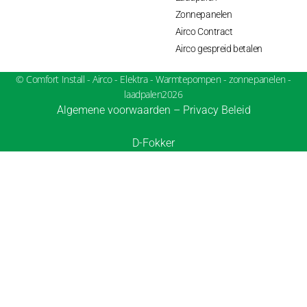
Zonnepanelen
Airco Contract
Airco gespreid betalen
© Comfort Install - Airco - Elektra - Warmtepompen - zonnepanelen -
laadpalen2026
Algemene voorwaarden
–
Privacy Beleid
D-Fokker